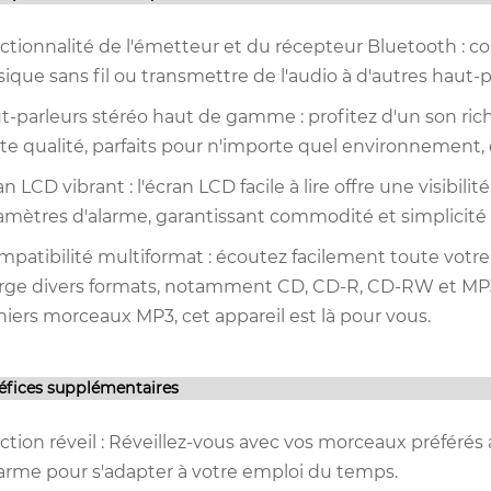
ctionnalité de l'émetteur et du récepteur Bluetooth : con
ique sans fil ou transmettre de l'audio à d'autres haut
t-parleurs stéréo haut de gamme : profitez d'un son rich
te qualité, parfaits pour n'importe quel environnement,
n LCD vibrant : l'écran LCD facile à lire offre une visibili
amètres d'alarme, garantissant commodité et simplicité d
mpatibilité multiformat : écoutez facilement toute votre 
rge divers formats, notamment CD, CD-R, CD-RW et MP3. 
niers morceaux MP3, cet appareil est là pour vous.
éfices supplémentaires
ction réveil : Réveillez-vous avec vos morceaux préférés 
larme pour s'adapter à votre emploi du temps.