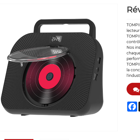
Rév
TOMPIRE
lecteur
TOMPIR
contrôl
Nos ins
chaque 
perform
TOMPIRE
la conc
l'indus
F