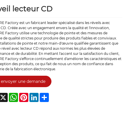
eil lecteur CD
 Factory est un fabricant leader spécialisé dans les réveils avec
 CD. Créée avec un engagement envers la qualité et l'innovation,
E Factory utilise une technologie de pointe et des mesures de
e de qualité strictes pour produire des produits fiables et conviviaux.
tallations de pointe et notre main-d'œuvre qualifiée garantissent que
réveil avec lecteur CD répond aux normes les plus élevées de
ance et de durabilité. En mettant l'accent sur la satisfaction du client,
 Factory s'efforce continuellement d'améliorer les caractéristiques et
eption des produits, ce qui fait de nous un nom de confiance dans
trie de la fabrication électronique.
envoyer une demande
acebook
X
WhatsApp
Pinterest
LinkedIn
Share