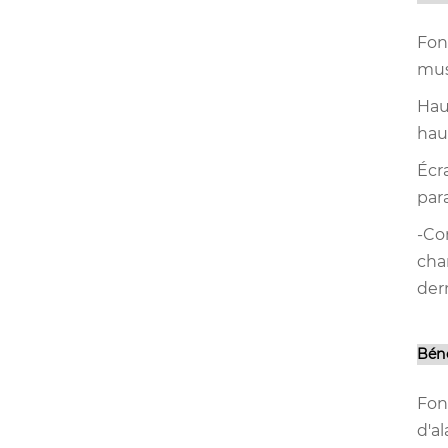
Fon
mus
Hau
hau
Écra
par
-Co
cha
der
Bén
Fon
d'a