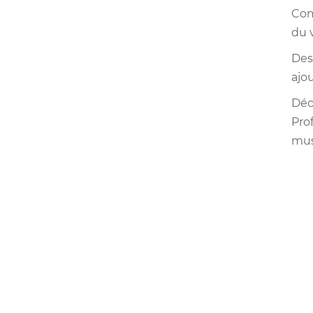
Com
du 
Des
ajou
Déc
Pro
mus