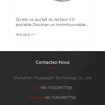
Qu'est-ce qui fait du lecteur CD
portable Discman un incontournable
pour les mélomanes ?
Voir plus >>
Contactez-Nous
Shenzhen Yiruiyoupin Technology Co., Ltd.
Tél:
+86-15360897758
Mobile:
+86-15360897758