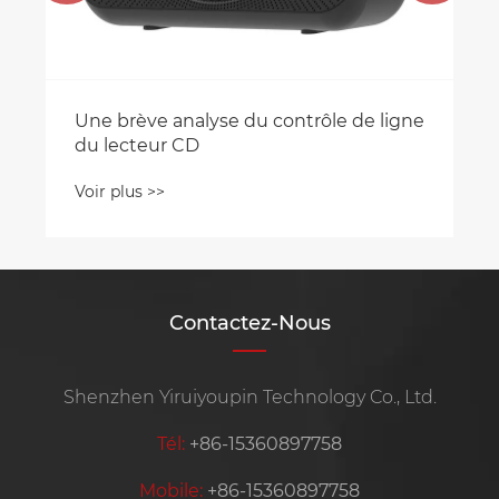
Une brève analyse du contrôle de ligne
du lecteur CD
Voir plus >>
Contactez-Nous
Shenzhen Yiruiyoupin Technology Co., Ltd.
Tél:
+86-15360897758
Mobile:
+86-15360897758