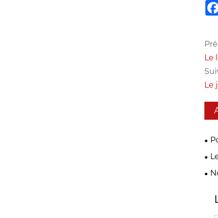
Pré
Le 
Sui
Le 
P
FM 
Le
té
Noë
N