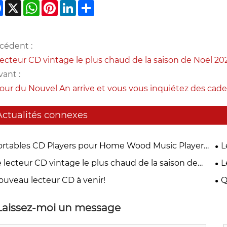
Facebook
X
WhatsApp
Pinterest
LinkedIn
Share
cédent :
lecteur CD vintage le plus chaud de la saison de Noël 20
vant :
jour du Nouvel An arrive et vous vous inquiétez des ca
Actualités connexes
ortables CD Players pour Home Wood Music Player
L
Radio pour les difficultés à domicile et
ca
 lecteur CD vintage le plus chaud de la saison de
L
lécommande-Walnut Brown
l 2024
ouveau lecteur CD à venir!
Q
pa
Laissez-moi un message