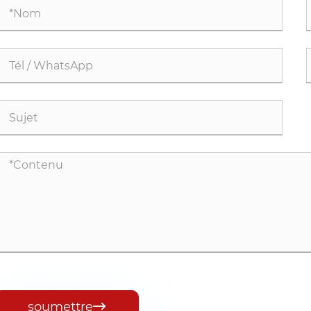
soumettre
