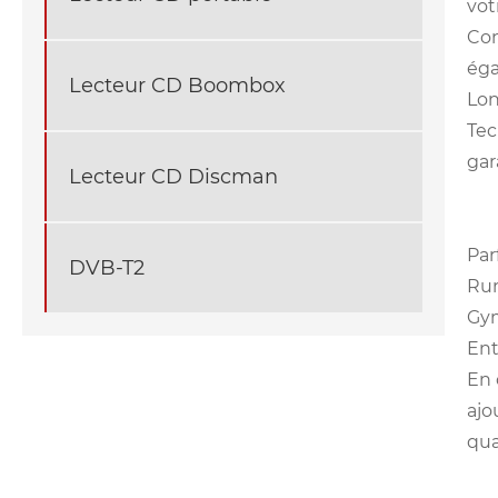
vot
Con
éga
Lecteur CD Boombox
Lon
Tec
gar
Lecteur CD Discman
Par
DVB-T2
Run
Gym
Ent
En 
ajo
qua