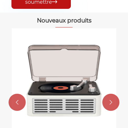
soumettre

Nouveaux produits
Radio CD et lecteur
Voir plus >>

