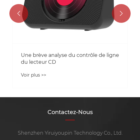


gne
Contactez-Nous
Shenzhen Yiruiyoupin Technology Co., Ltd.