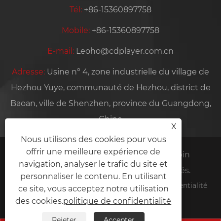
Tél:
+86-15360897758
Mobile:
+86-15360897758
E-mail:
Leoho@cdplayer.com.cn
Adresse:
Usine n° 4, zone industrielle du village de
Hezhou Yuye, communauté de Hezhou, district de
Baoan, ville de Shenzhen, province du Guangdong,
Chine
X
Nous utilisons des cookies pour vous
offrir une meilleure expérience de
Copyright © 2026 Shenzhen Yiruiyoupin
navigation, analyser le trafic du site et
Technology Co., Ltd. Tous droits réservés.
personnaliser le contenu. En utilisant
Links
Sitemap
RSS
XML
politique de confidentialité
ce site, vous acceptez notre utilisation
des cookies.
politique de confidentialité
Rejeter
Accepter