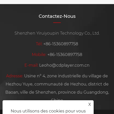
Contactez-Nous
Shenzhen Yiruiyoupin Technology Co., Ltd.
Tél:
+86-15360897758
Mobile:
+86-15360897758
E-mail:
Leoho@cdplayer.com.cn
Adresse:
Usine n° 4, zone industrielle du village de
Hezhou Yuye, communauté de Hezhou, district de
Baoan, ville de Shenzhen, province du Guangdong,
Chine
X
Nous utilisons des cookies pour vous