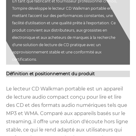
En tant que fabricant et fournisseur professionnel chinois,
Tompire développe le lecteur CD Walkman portable en
mettant l'accent sur des performances constantes, une
facilité d'utilisation et une qualité prête à l'exportation. Ce
produit convient aux distributeurs, aux grossistes en
électronique et aux acheteurs de marques à la recherche
d'une solution de lecture de CD pratique avec un
approvisionnement stable et une conformité aux
certifications.
Définition et positionnement du produit
Le lecteur CD Walkman portable est un appareil
de lecture audio compact conçu pour lire et lire
des CD et des formats audio numériques tels que
MP3 et WMA. Comparé aux appareils basés sur le
streaming, il offre une solution d'écoute hors ligne
stable, ce qui le rend adapté aux utilisateurs qui