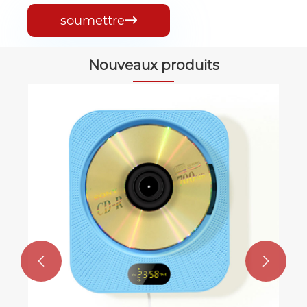
soumettre

Nouveaux produits
Lecteur CD portable anti-saut
Voir plus >>

