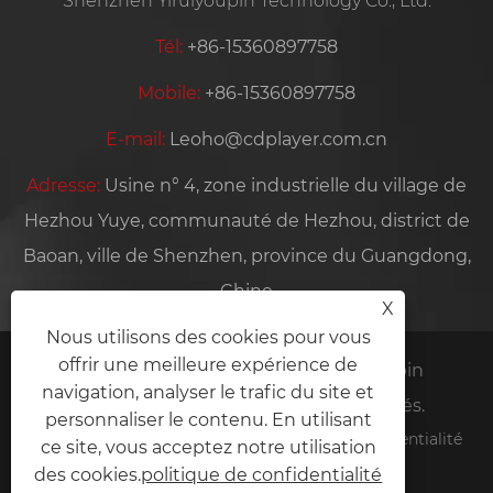
Shenzhen Yiruiyoupin Technology Co., Ltd.
Tél:
+86-15360897758
Mobile:
+86-15360897758
E-mail:
Leoho@cdplayer.com.cn
Adresse:
Usine n° 4, zone industrielle du village de
Hezhou Yuye, communauté de Hezhou, district de
Baoan, ville de Shenzhen, province du Guangdong,
Chine
X
Nous utilisons des cookies pour vous
offrir une meilleure expérience de
Copyright © 2026 Shenzhen Yiruiyoupin
navigation, analyser le trafic du site et
Technology Co., Ltd. Tous droits réservés.
personnaliser le contenu. En utilisant
Links
Sitemap
RSS
XML
politique de confidentialité
ce site, vous acceptez notre utilisation
des cookies.
politique de confidentialité